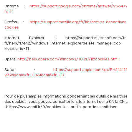
Chrome :
https://support.google.com/chrome/answer/95647?
hl=fr
Firefox :
https://support.mozilla.org/fr/kb/activer-desactiver-
cookies
Internet Explorer : https://support.microsoft.com/fr-
fr/help/17442/windows-internet-explorerdelete-manage-coo
kies#ie=ie-11
Opera:
http://help.opera.com/Windows/10.20/fr/cookies.html
Safari :
https://support.apple.com/kb/PH21411?
viewlocale=fr_FR&locale=fr_FR
Pour de plus amples informations concernant les outils de maîtrise
des cookies, vous pouvez consulter le site internet de la CN la CNIL
: https://www.cnil.fr/fr/cookies-les-outils-pour-les-maitriser